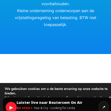
voorbehouden.
Kleine onderneming onderworpen aan de
vrijstellingsregeling van belasting. BTW niet
toepasselijk.
We gebruiken cookies om u de beste ervaring op onze website te
bieden.
U kunt meer informatie vinden over welke cookies we gebruiken of
deze uitschakelen bij instellingen.
Luister live naar Boutersem On Air
▶
Hulp nodig?
Hue & Cry - Looking for Linda
NU SPEELT
Studio
Close GDPR Co