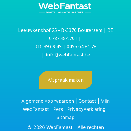
Leeuwkenshof 25 - B-3370 Boutersem | BE
0787.484.701 |
016 89 69 49
|
0495 64 81 78
|
info@webfantast.be
Afspraak maken
Algemene voorwaarden
|
Contact
|
Mijn
WebFantast
|
Pers
|
Privacyverklaring
|
Sitemap
©
2026
WebFantast - Alle rechten