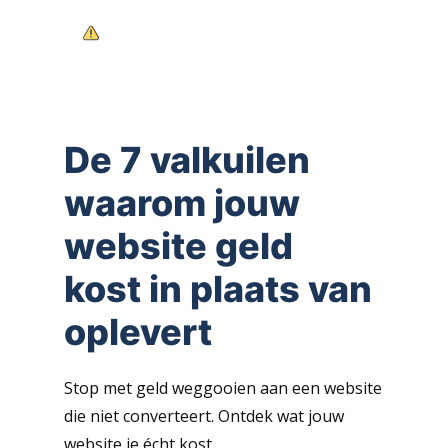
3370 Boutersem
Verlies jij dagelijks klanten door
deze 7 website-fouten? Ontdek het nu
016 89 69 49
gratis!
info@webfantast.be
De 7 valkuilen
waarom jouw
website
geld
kost
in plaats van
oplevert
Stop met geld weggooien aan een website
die niet converteert. Ontdek wat jouw
website je écht kost.