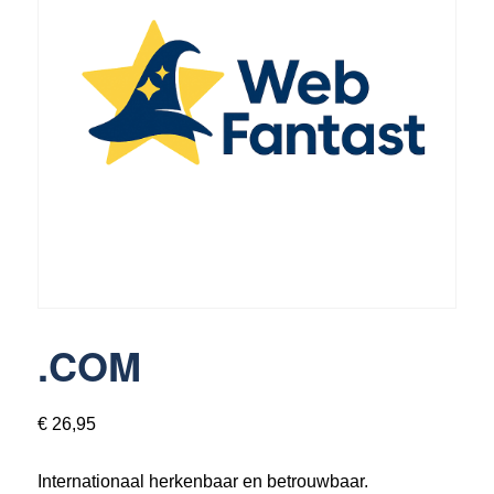
3370 Boutersem
016 89 69 49
info@webfantast.be
.COM
€
26,95
Internationaal herkenbaar en betrouwbaar.