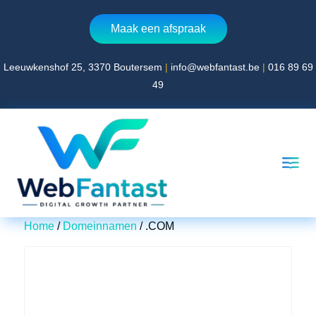
Maak een afspraak
Leeuwkenshof 25, 3370 Boutersem
|
info@webfantast.be
|
016 89 69
Home
49
Over WebFantast
Website laten maken
360° virtual tour laten maken
Blog
Contact
Home
/
Domeinnamen
/ .COM
AFSPRAAK MAKEN
Leeuwkenshof 25