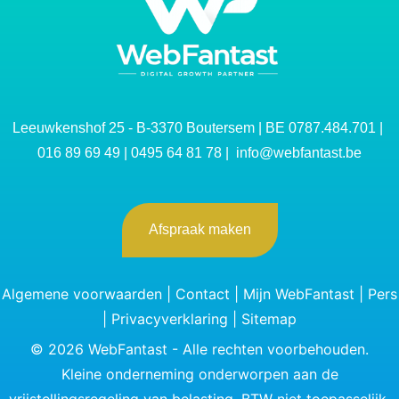
Leeuwkenshof 25 - B-3370 Boutersem | BE 0787.484.701 |
016 89 69 49
|
0495 64 81 78
|
info@webfantast.be
Afspraak maken
Algemene voorwaarden
|
Contact
|
Mijn WebFantast
|
Pers
|
Privacyverklaring
|
Sitemap
©
2026
WebFantast - Alle rechten voorbehouden.
Kleine onderneming onderworpen aan de
vrijstellingsregeling van belasting. BTW niet toepasselijk.