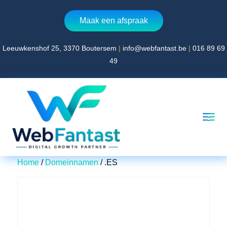
Maak een afspraak
Leeuwkenshof 25, 3370 Boutersem
|
info@webfantast.be
|
016 89 69
Home
49
Over WebFantast
Website laten maken
360° virtual tour laten maken
Blog
Contact
Home
/
Domeinnamen
/ .ES
AFSPRAAK MAKEN
Leeuwkenshof 25