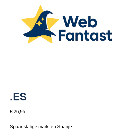
3370 Boutersem
016 89 69 49
info@webfantast.be
.ES
€
26,95
Spaanstalige markt en Spanje.