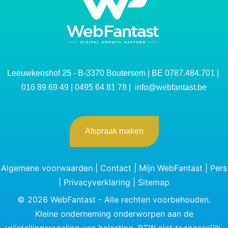
Leeuwkenshof 25 - B-3370 Boutersem | BE 0787.484.701 |
016 89 69 49
|
0495 64 81 78
|
info@webfantast.be
Afspraak maken
Algemene voorwaarden
|
Contact
|
Mijn WebFantast
|
Pers
|
Privacyverklaring
|
Sitemap
©
2026
WebFantast - Alle rechten voorbehouden.
Kleine onderneming onderworpen aan de
vrijstellingsregeling van belasting. BTW niet toepasselijk.