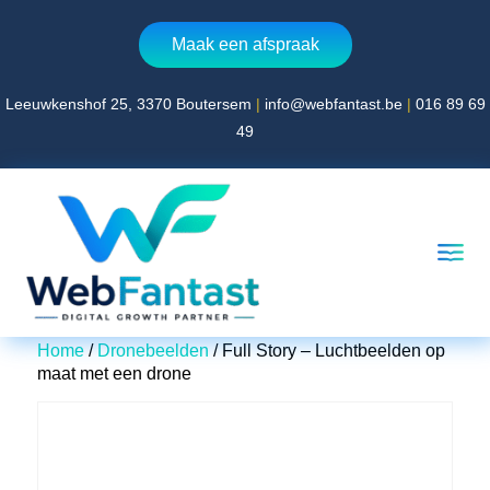
Maak een afspraak
Leeuwkenshof 25, 3370 Boutersem
|
info@webfantast.be
|
016 89 69
Home
49
Over WebFantast
Website laten maken
360° virtual tour laten maken
Blog
Contact
Home
/
Dronebeelden
/ Full Story – Luchtbeelden op
maat met een drone
AFSPRAAK MAKEN
Leeuwkenshof 25