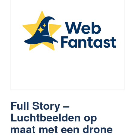
3370 Boutersem
016 89 69 49
info@webfantast.be
Full Story –
Luchtbeelden op
maat met een drone