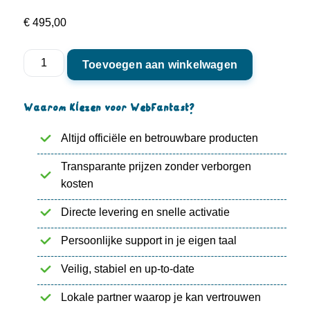
€
495,00
Full
Toevoegen aan winkelwagen
Story
-
Luchtbeelden
op
Waarom kiezen voor WebFantast?
maat
met
Altijd officiële en betrouwbare producten
een
drone
aantal
Transparante prijzen zonder verborgen
kosten
Directe levering en snelle activatie
Persoonlijke support in je eigen taal
Veilig, stabiel en up-to-date
Lokale partner waarop je kan vertrouwen