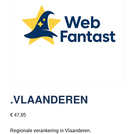
3370 Boutersem
016 89 69 49
info@webfantast.be
.VLAANDEREN
€
47,95
Regionale verankering in Vlaanderen.