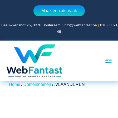
Maak een afspraak
Leeuwkenshof 25, 3370 Boutersem
|
info@webfantast.be
|
016 89 69
Home
49
Over WebFantast
Website laten maken
360° virtual tour laten maken
Blog
Contact
Home
/
Domeinnamen
/ .VLAANDEREN
AFSPRAAK MAKEN
Leeuwkenshof 25