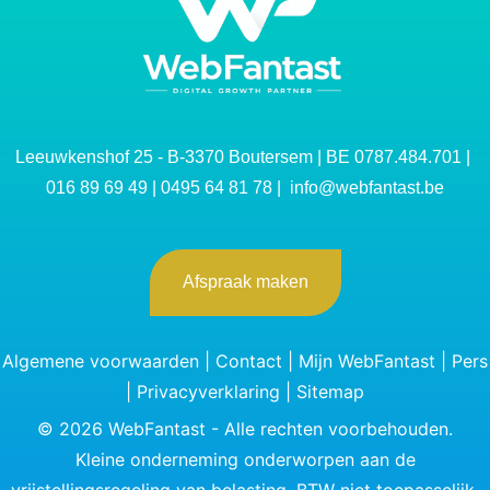
Leeuwkenshof 25 - B-3370 Boutersem | BE 0787.484.701 |
016 89 69 49
|
0495 64 81 78
|
info@webfantast.be
Afspraak maken
Algemene voorwaarden
|
Contact
|
Mijn WebFantast
|
Pers
|
Privacyverklaring
|
Sitemap
©
2026
WebFantast - Alle rechten voorbehouden.
Kleine onderneming onderworpen aan de
vrijstellingsregeling van belasting. BTW niet toepasselijk.