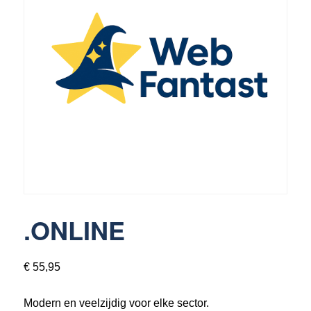
3370 Boutersem
016 89 69 49
info@webfantast.be
.ONLINE
€
55,95
Modern en veelzijdig voor elke sector.